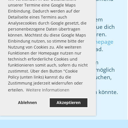
unserer Termine eine Google Maps
auf der oberen linken Seite durch.
Einbindung. Dadurch werden auf der
Detailseite eines Termins auch
Bei weiteren Fragen oder konkretem
Analysecookies durch Google gesetzt, die
Interesse an unserem Verein scheue dich
personenbezogene Daten übertragen
bitte nicht davor, uns zu kontaktieren.
können. Möchtest du diese Google Maps
Entweder per E-Mail über die
Homepage
Einbindung nutzen, so stimme bitte der
Nutzung von Cookies zu. Alle weiteren
oder einfach direkt im Schwimmbad.
Funktionen der Homepage nutzen nur
technisch erforderliche Cookies und
Ein kostenfreies Probetraining zum
funktionieren somit auch, sofern du nicht
Kennenlernen ist bei uns ebenso möglich
zustimmst. Über den Button "Cookie
wie ein kostenfreies Schnuppertauchen,
Policy (unten links) kannst du die
Zustimmung jederzeit widerrufen oder
um herauszufinden, ob das
erteilen.
Weitere Informationen
Gerätetauchen etwas für dich sein könnte.
Ablehnen
Akzeptieren
Wir freuen uns von dir zu hören.