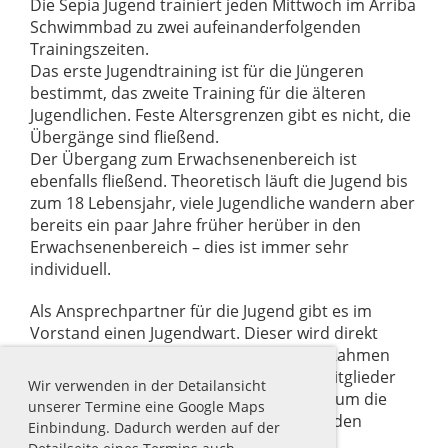
Die Sepia Jugend trainiert jeden Mittwoch im Arriba
Schwimmbad zu zwei aufeinanderfolgenden
Trainingszeiten.
Das erste Jugendtraining ist für die Jüngeren
bestimmt, das zweite Training für die älteren
Jugendlichen. Feste Altersgrenzen gibt es nicht, die
Übergänge sind fließend.
Der Übergang zum Erwachsenenbereich ist
ebenfalls fließend. Theoretisch läuft die Jugend bis
zum 18 Lebensjahr, viele Jugendliche wandern aber
bereits ein paar Jahre früher herüber in den
Erwachsenenbereich – dies ist immer sehr
individuell.
Als Ansprechpartner für die Jugend gibt es im
Vorstand einen Jugendwart. Dieser wird direkt
durch die Jugendlichen gewählt und im Rahmen
der Vereinsversammlungen durch die Mitglieder
Wir verwenden in der Detailansicht
bestätigt. Der Jugendwart kümmert sich um die
unserer Termine eine Google Maps
Jugend und vertritt die Jugendlichen auf den
Einbindung. Dadurch werden auf der
Vorstandssitzungen.