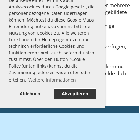
Detailseite eines Termins auch
Neben dem Jugendwart verfügen wir über mehrere
Analysecookies durch Google gesetzt, die
speziell für den Umgang mit Kindern ausgebildete
personenbezogene Daten übertragen
Trainer / Übungsleiter.
können. Möchtest du diese Google Maps
Die Tauchgruppe Sepia hat außerdem einige
Einbindung nutzen, so stimme bitte der
Tauchlehrer, die im Umgang mit Kindern
Nutzung von Cookies zu. Alle weiteren
ausgebildet wurden und die über die
Funktionen der Homepage nutzen nur
technisch erforderliche Cookies und
Abnahmelizenz der Kindertauchscheine verfügen,
funktionieren somit auch, sofern du nicht
in ihren Reihen.
zustimmst. Über den Button "Cookie
Policy (unten links) kannst du die
Haben wir dein Interesse geweckt? Dann komme
Zustimmung jederzeit widerrufen oder
gerne zum
Jugendtraining
vorbei oder melde dich
erteilen.
Weitere Informationen
auf
digitalem Wege
bei uns.
Ablehnen
Akzeptieren
Tauchgruppe Sepia
Postfach 7111
22831 Norderstedt