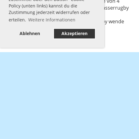
im Sprungbecken des Arriba-Bades (Tiefe von 4
Policy (unten links) kannst du die
Metern) sowie in den speziellen Unterwasserrugby
Zustimmung jederzeit widerrufen oder
Trainingseinheiten.
erteilen.
Weitere Informationen
Bei Fragen zum Thema Unterwasserrugby wende
dich gerne an
uns
.
Ablehnen
Akzeptieren
Tauchgruppe Sepia
Postfach 7111
22831 Norderstedt
Impressum
Datenschutz