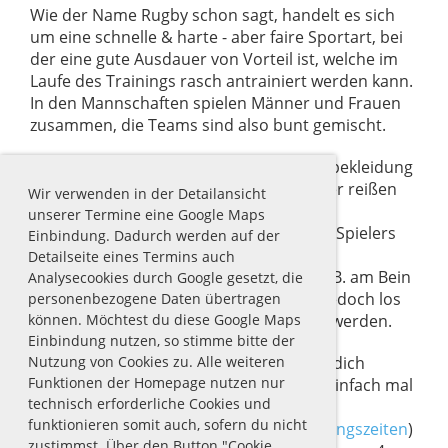
Wie der Name Rugby schon sagt, handelt es sich
um eine schnelle & harte - aber faire Sportart, bei
der eine gute Ausdauer von Vorteil ist, welche im
Laufe des Trainings rasch antrainiert werden kann.
In den Mannschaften spielen Männer und Frauen
zusammen, die Teams sind also bunt gemischt.
Tabu ist nur das Festhalten an der Badebekleidung
und der Ausrüstung bzw. das vom Körper reißen
Wir verwenden in der Detailansicht
der Ausrüstung.
unserer Termine eine Google Maps
Außerdem natürlich das Verletzen eines Spielers
Einbindung. Dadurch werden auf der
durch Kratzen / beißen / schlagen, o.ä.
Detailseite eines Termins auch
Der ballführende Spieler/in darf sogar z.B. am Bein
Analysecookies durch Google gesetzt, die
festgehalten werden – lässt er den Ball jedoch los
personenbezogene Daten übertragen
so muss er ebenfalls sofort losgelassen werden.
können. Möchtest du diese Google Maps
Einbindung nutzen, so stimme bitte der
Dein Interesse ist geweckt? Dann melde dich
Nutzung von Cookies zu. Alle weiteren
Funktionen der Homepage nutzen nur
auf
digitalem Wege
bei uns oder schau einfach mal
technisch erforderliche Cookies und
beim Training vorbei!
funktionieren somit auch, sofern du nicht
Trainiert wird jeden Montag (siehe
Trainingszeiten
)
zustimmst. Über den Button "Cookie